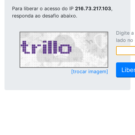
Para liberar o acesso
do IP
216.73.217.103
,
responda ao desafio abaixo.
Digite 
lado no
[trocar imagem]