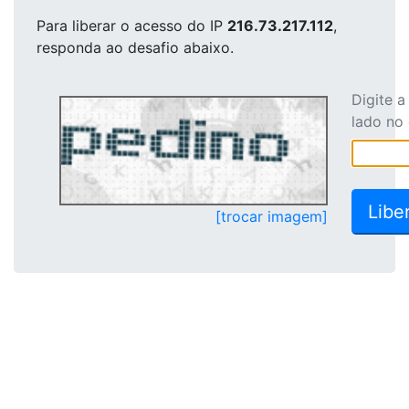
Para liberar o acesso
do IP
216.73.217.112
,
responda ao desafio abaixo.
Digite 
lado no
[trocar imagem]