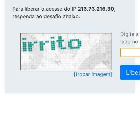
Para liberar o acesso
do IP
216.73.216.30
,
responda ao desafio abaixo.
Digite 
lado no
[trocar imagem]