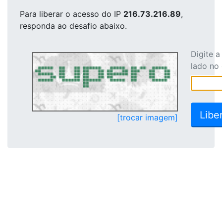
Para liberar o acesso
do IP
216.73.216.89
,
responda ao desafio abaixo.
Digite 
lado no
[trocar imagem]