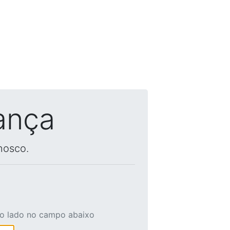
ança
nosco.
ao lado no campo abaixo