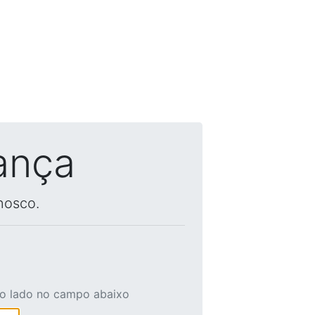
ança
nosco.
ao lado no campo abaixo