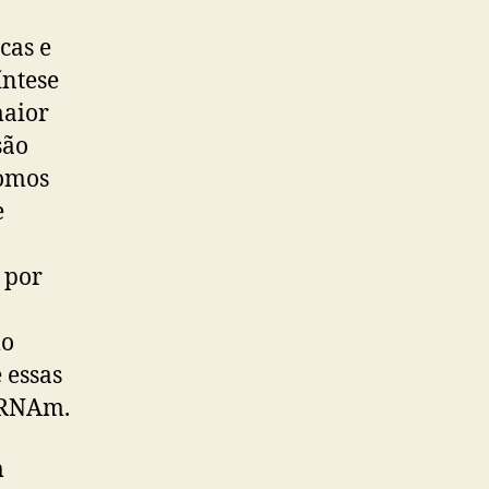
cas e
íntese
maior
são
somos
e
 por
mo
 essas
o RNAm.
m