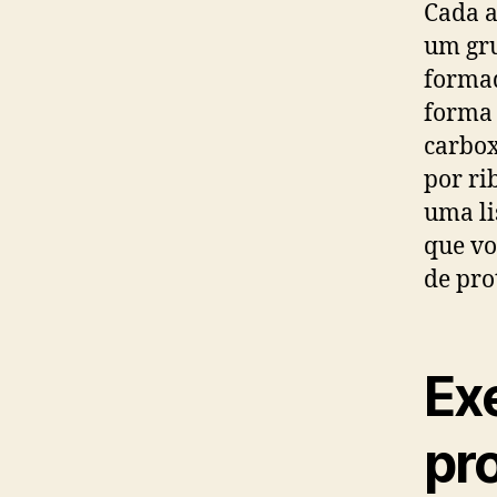
Cada a
um gru
forma
forma 
carbox
por ri
uma li
que vo
de pro
Exe
pr