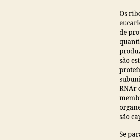
Os rib
eucari
de pro
quanti
produz
são es
proteí
subuni
RNAr e
membra
organe
são ca
Se par