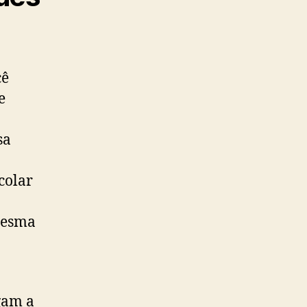
cê
e
sa
colar
mesma
gam a