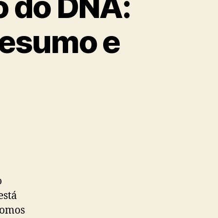
o do DNA:
Resumo e
o
está
somos