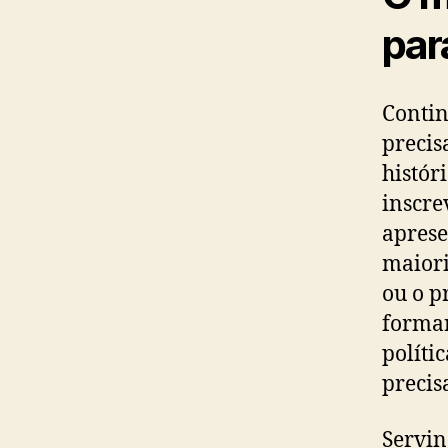
par
Contin
precis
histór
inscre
aprese
maiori
ou o p
forman
políti
precis
Servin