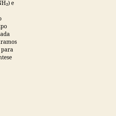
H₂) e
o
upo
sada
paramos
o para
ntese