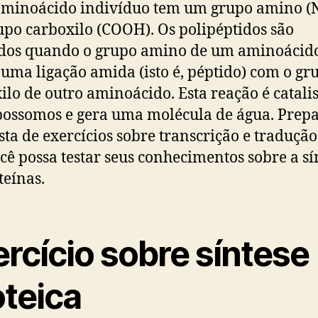
minoácido indivíduo tem um grupo amino (N
po carboxilo (COOH). Os polipéptidos são
dos quando o grupo amino de um aminoácid
uma ligação amida (isto é, péptido) com o gr
ilo de outro aminoácido. Esta reação é catali
bossomos e gera uma molécula de água. Pre
sta de exercícios sobre transcrição e traduçã
cê possa testar seus conhecimentos sobre a sí
teínas.
rcício sobre síntese
oteica