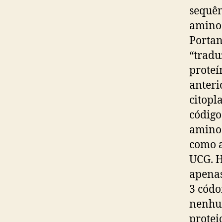
sequê
aminoá
Portan
“tradu
proteí
anteri
citopl
código
aminoá
como a
UCG. H
apenas
3 códo
nenhum
protei