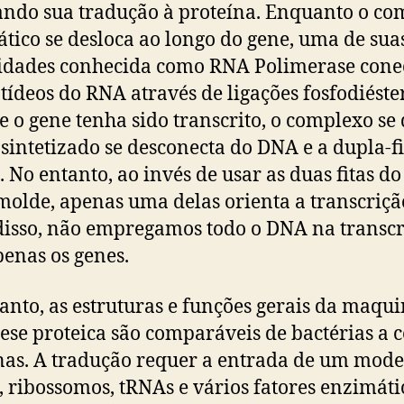
ando sua tradução à proteína. Enquanto o c
tico se desloca ao longo do gene, uma de sua
dades conhecida como RNA Polimerase conec
tídeos do RNA através de ligações fosfodiéste
e o gene tenha sido transcrito, o complexo se 
sintetizado se desconecta do DNA e a dupla-fi
a. No entanto, ao invés de usar as duas fitas d
olde, apenas uma delas orienta a transcriçã
isso, não empregamos todo o DNA na transcr
enas os genes.
anto, as estruturas e funções gerais da maqu
tese proteica são comparáveis ​​de bactérias a c
s. A tradução requer a entrada de um mode
ribossomos, tRNAs e vários fatores enzimáti