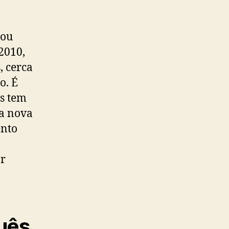
 ou
2010,
, cerca
o. É
s tem
ma nova
ento
ar
guês