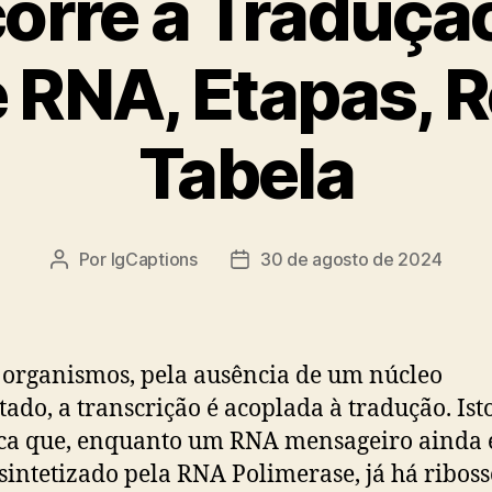
rre a Traduçã
e RNA, Etapas, 
Tabela
Por
IgCaptions
30 de agosto de 2024
Autor
Data
do
de
post
publicação
 organismos, pela ausência de um núcleo
tado, a transcrição é acoplada à tradução. Ist
ica que, enquanto um RNA mensageiro ainda 
sintetizado pela RNA Polimerase, já há ribos