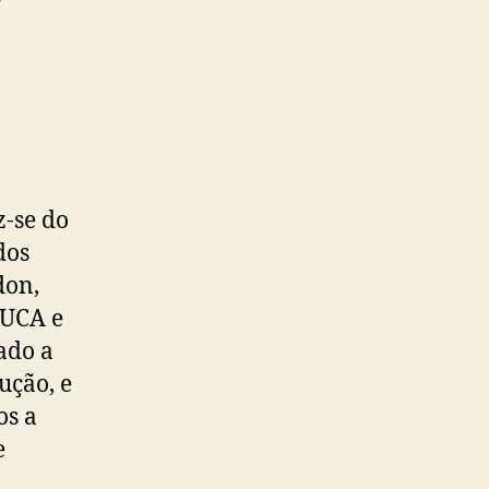
z-se do
dos
don,
 UCA e
ado a
ução, e
os a
e