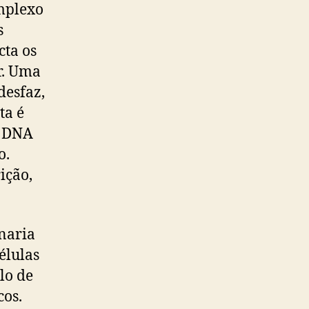
omplexo
s
ta os
r. Uma
desfaz,
ta é
o DNA
o.
ição,
inaria
élulas
lo de
cos.