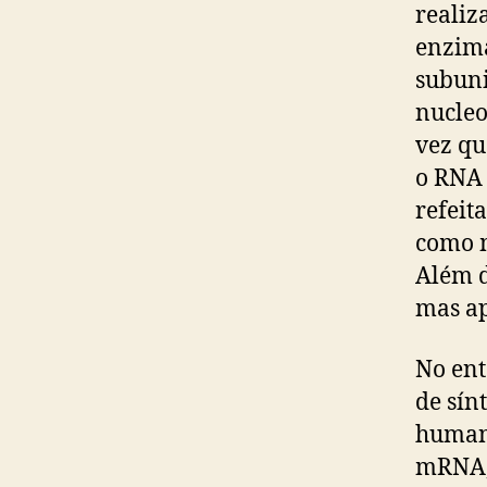
realiz
enzimá
subuni
nucleo
vez qu
o RNA 
refeit
como m
Além d
mas ap
No ent
de sín
humana
mRNA, 