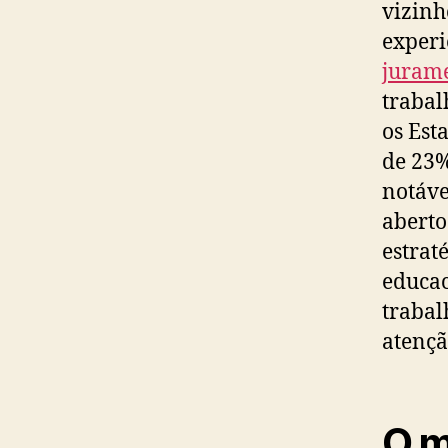
vizinh
experi
juram
trabal
os Est
de 23%
notáve
aberto
estrat
educac
trabal
atençã
O m