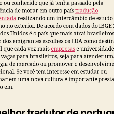
o ou conhecido que já tenha passado pela
ência de morar em outro país
tradução
entada
realizando um intercâmbio de estudo
ho no exterior. De acordo com dados do IBGE 
ados Unidos é o país que mais atrai brasileiros
 dos emigrantes escolhes os EUA como destin
l que cada vez mais
empresas
e universidade
 vagas para brasileiros, seja para atender u
égia de mercado ou promover o desenvolvim
ional. Se você tem interesse em estudar ou
har em uma nova cultura é importante prest
o em.
elhor tradutor de portu