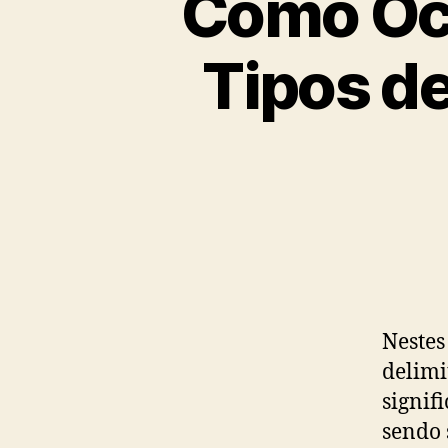
Como Oco
Tipos d
Nestes
delimi
signif
sendo 