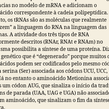
ncias no modelo de mRNA e adicionam o
cido correspondente à cadeia polipeptídica.
to, os tRNAs são as moléculas que realmente
zem” a linguagem do RNA na linguagem das
nas. A atividade dos três tipos de RNA
ormente descritos (RNAr, RNAt e RNAm) no
asma possibilita a síntese de uma proteína. Di
 genético que é “degenerado” porque muitos 
cidos podem ser codificados pelo mesmo có
 serina (Ser) associada aos códons UCU, UCC,
á no entanto o aminoácido Metionina associ
 um códon AUG, que sinaliza o início da trad
ns de parada (UAA, UAG e UGA) não associad
 aminoácido, que sinalizam o fim da síntes
ca.