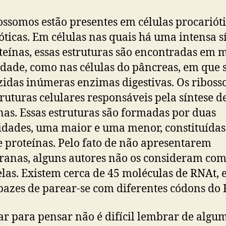
ossomos estão presentes em células procarióti
óticas. Em células nas quais há uma intensa s
teínas, essas estruturas são encontradas em 
dade, como nas células do pâncreas, em que 
idas inúmeras enzimas digestivas. Os ribos
truturas celulares responsáveis pela síntese d
nas. Essas estruturas são formadas por duas
dades, uma maior e uma menor, constituídas
 proteínas. Pelo fato de não apresentarem
nas, alguns autores não os consideram co
las. Existem cerca de 45 moléculas de RNAt, e
pazes de parear-se com diferentes códons d
ar para pensar não é difícil lembrar de algu