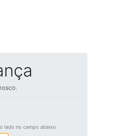
ança
nosco.
ao lado no campo abaixo