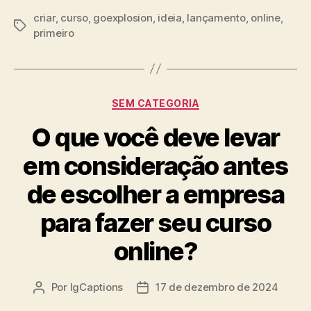
criar
,
curso
,
goexplosion
,
ideia
,
lançamento
,
online
,
Tags
primeiro
Categorias
SEM CATEGORIA
O que você deve levar
em consideração antes
de escolher a empresa
para fazer seu curso
online?
Por
IgCaptions
17 de dezembro de 2024
Autor
Data
do
de