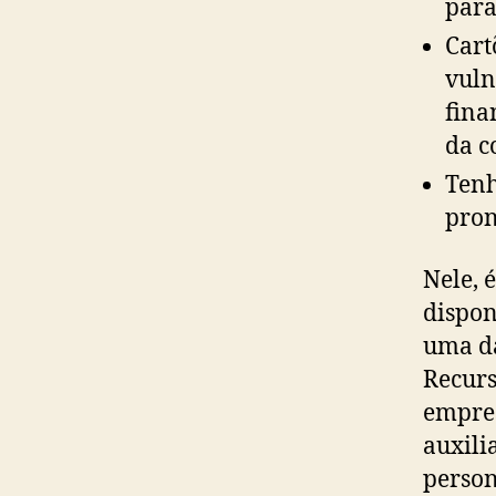
para
Cart
vuln
fina
da c
Tenh
pron
Nele, 
disponí
uma da
Recurs
empres
auxili
person