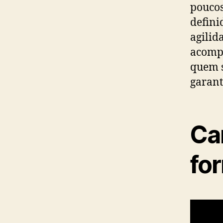
poucos
defini
agilid
acompa
quem s
garant
Car
fo