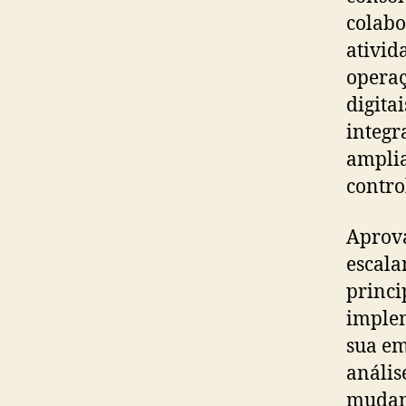
colabo
ativid
operaç
digita
integr
amplia
contro
Aprova
escala
princi
implem
sua em
anális
mudanç