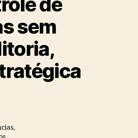
role de
as sem
toria,
tratégica
cias,
os