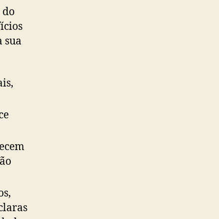
l do
ícios
a sua
is,
ce
recem
tão
os,
claras