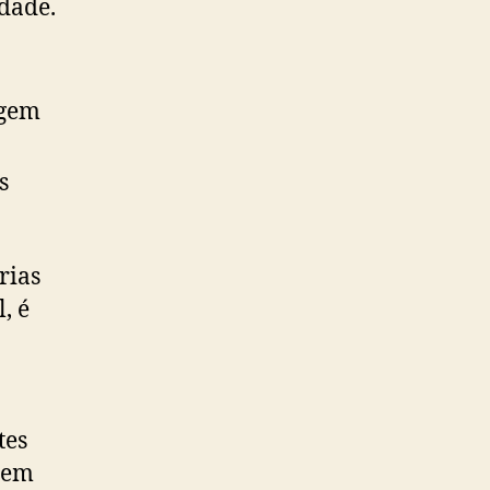
dade.
agem
s
rias
, é
tes
 em