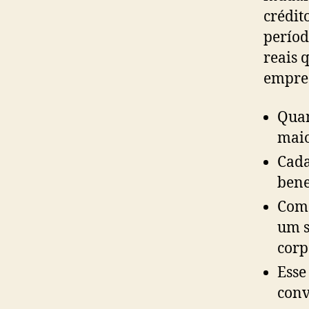
crédit
períod
reais 
empre
Quan
maio
Cada
bene
Como
um s
corp
Esse
conv