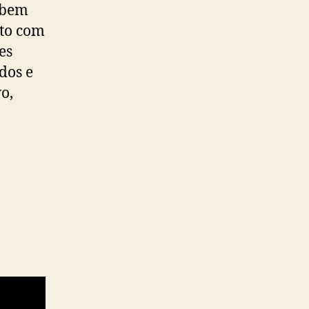
 bem
sto com
es
dos e
o,