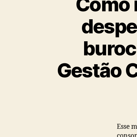
Como m
despe
buroc
Gestão C
Esse m
consom