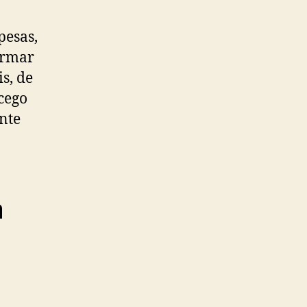
pesas,
ormar
s, de
 cego
nte
a