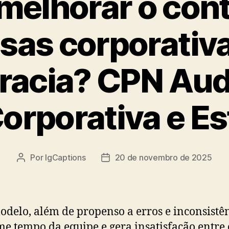
elhorar o cont
sas corporativ
racia? CPN Audi
orporativa e Es
Por
IgCaptions
20 de novembro de 2025
Autor
Data
do
de
post
publicação
odelo, além de propenso a erros e inconsistên
e tempo da equipe e gera insatisfação entre 