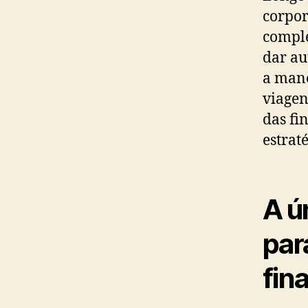
corpor
comple
dar au
a mane
viagen
das fi
estraté
A ú
par
fin