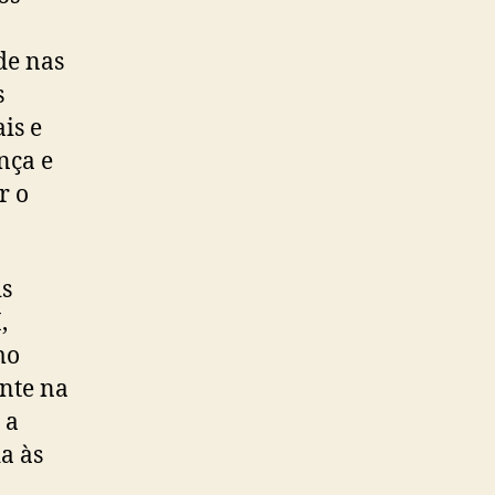
de nas
s
is e
nça e
r o
is
,
mo
nte na
 a
a às