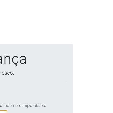
ança
nosco.
ao lado no campo abaixo